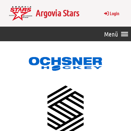
Argovia Stars
Login
Menü