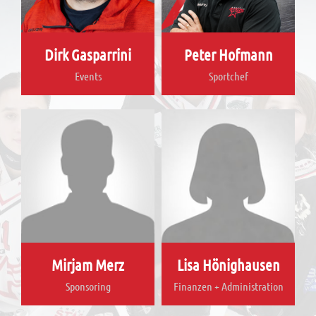
Dirk Gasparrini
Peter Hofmann
Events
Sportchef
Mirjam Merz
Lisa Hönighausen
Sponsoring
Finanzen + Administration