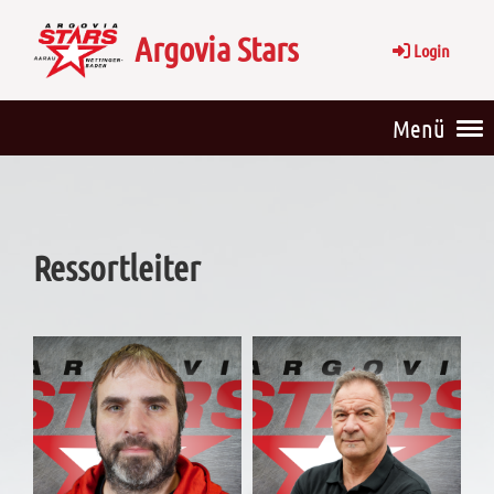
Argovia Stars
Login
Menü
Ressortleiter