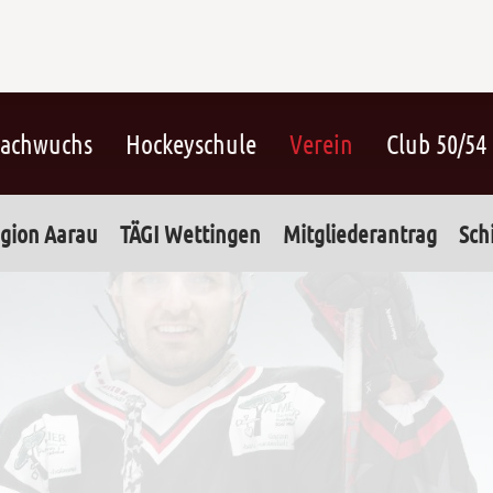
achwuchs
Hockeyschule
Verein
Club 50/54
gion Aarau
TÄGI Wettingen
Mitgliederantrag
Sch