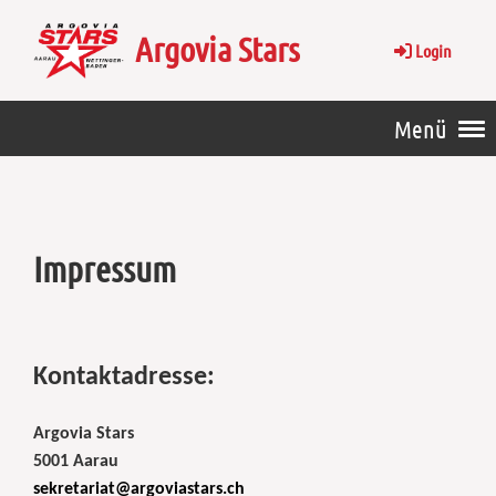
Argovia Stars
Login
Menü
Impressum
Kontaktadresse:
Argovia Stars
5001 Aarau
sekretariat@argoviastars.ch