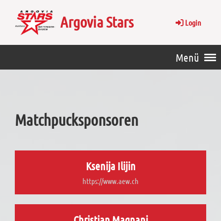
Argovia Stars
Login
Menü
Matchpucksponsoren
Ksenija Ilijin
https://www.aew.ch
Christian Magnani