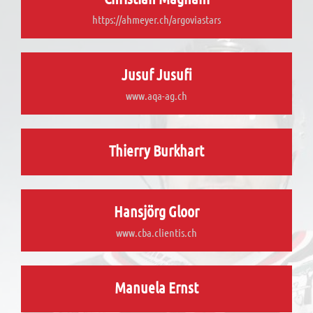
https://ahmeyer.ch/argoviastars
Jusuf Jusufi
www.aqa-ag.ch
Thierry Burkhart
Hansjörg Gloor
www.cba.clientis.ch
Manuela Ernst