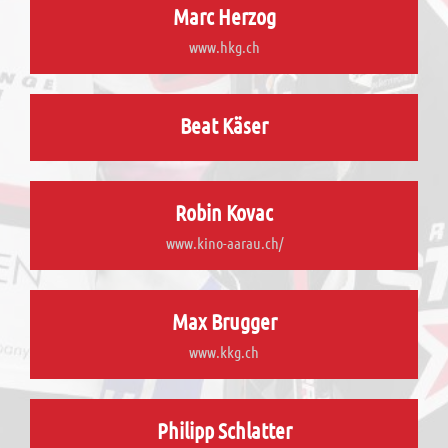
Marc Herzog
www.hkg.ch
Beat Käser
Robin Kovac
www.kino-aarau.ch/
Max Brugger
www.kkg.ch
Philipp Schlatter