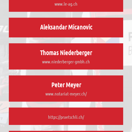
www.le-ag.ch
Aleksandar Micanovic
Thomas Niederberger
www.niederberger-gmbh.ch
Peter Meyer
www.notariat-meyer.ch/
https://praetschli.ch/