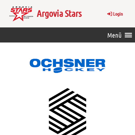
Argovia Stars
Login
Menü